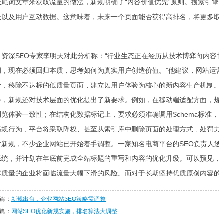
长尾词文章来获取流量的做法，新规明确了“内容价值优先”原则。搜索引
长以及用户互动数据。这意味着，未来一个页面能否获得高排名，将更多
资深SEO专家李明天对此分析称：“行业生态正在经历从技术博弈向内
洞，现在必须回归本质，思考如何为真实用户创造价值。”他建议，网站运
计，移除不达标的低质量页面，建立以用户体验为核心的新内容生产机制
外，新规还对技术层面的优化提出了新要求。例如，在移动端适配方面，
浏览体验一致性；在结构化数据标记上，要求必须准确调用Schema标准
违规行为，平台将采取降权、甚至从索引库中删除页面的处理方式，处罚
对新规，不少企业网站已开始着手调整。一家知名电商平台的SEO负责人
系统，并计划在年底前完成全站标题的重写和内容的优化升级。可以预见
容质量的企业将面临流量大幅下滑的风险。而对于长期坚持优质原创内容
篇：
新规出台，企业网站SEO策略需调整
篇：
网站SEO优化新规实施，排名算法大调整