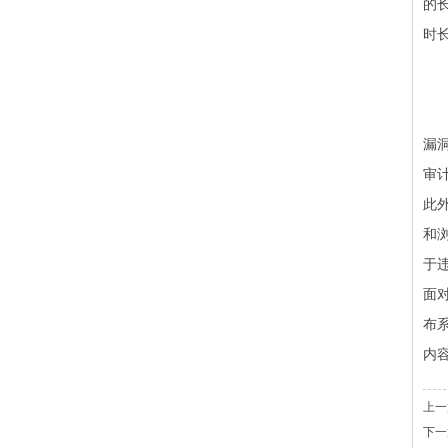
的
时
漏
审
此
和
于
面
布
内
上一
下一